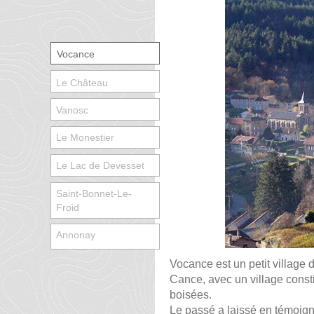
Vocance
Le Château
Vanosc
Le Monestier
Le Lac de Devesset
Saint-Bonnet-Le-
Froid
Annonay
Vocance est un petit village d
Cance, avec un village consti
boisées.
Le passé a laissé en témoigna