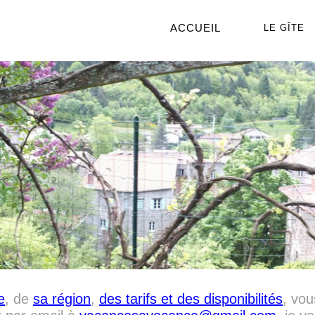
ACCUEIL
LE GÎTE
e
, de
sa région
,
des tarifs et des disponibilités
, vou