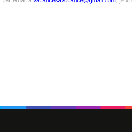
r par email à
vacancesavocance@gmail.com
, je v