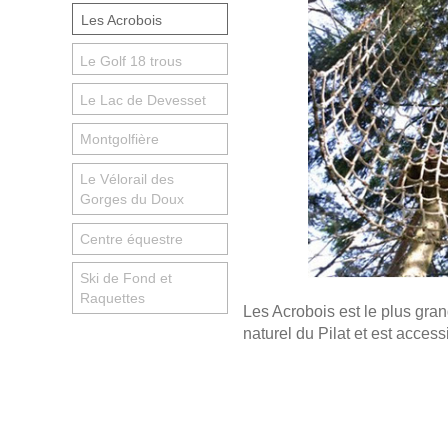
Les Acrobois
Le Golf 18 trous
Le Lac de Devesset
Montgolfière
Le Vélorail des
Gorges du Doux
Centre équestre
Ski de Fond et
Raquettes
Les Acrobois est le plus gran
naturel du Pilat et est access