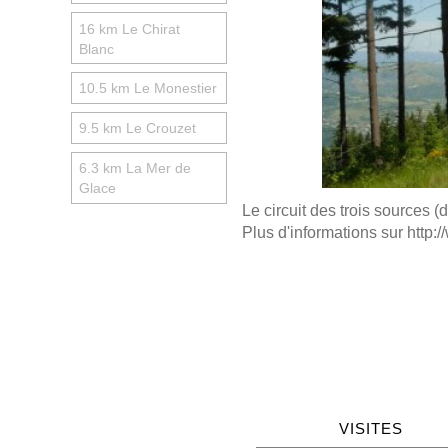
16 km Le Chirat
Blanc
10.5 km Le Monestier
9.5 km Le Crouzet
6.3 km La Mer de
Glace
Le circuit des trois sources 
Plus d'informations sur http:
VISITES