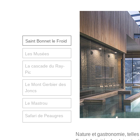
Saint Bonnet le Froid
Les Musées
La cascade du Ray-
Pic
Le Mont Gerbier des
Joncs
Le Mastrou
Safari de Peaugres
Nature et gastronomie, telles